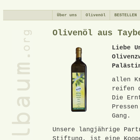
Di
zu
Über uns
Olivenöl
BESTELLEN
In
Olivenöl aus Tayb
Liebe U
Olivenz
Palästi
allen K
reifen 
Die Ern
Pressen
Gang.
Unsere langjährige Part
Stiftung, ist eine Koop