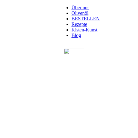
Direkt zum Inhalt
oelbaum.org
Köstliches
Über uns
Olivenöl
Olivenöl
Hauptmenü
aus
BESTELLEN
Galiläa
Rezepte
Kisten-Kunst
Blog