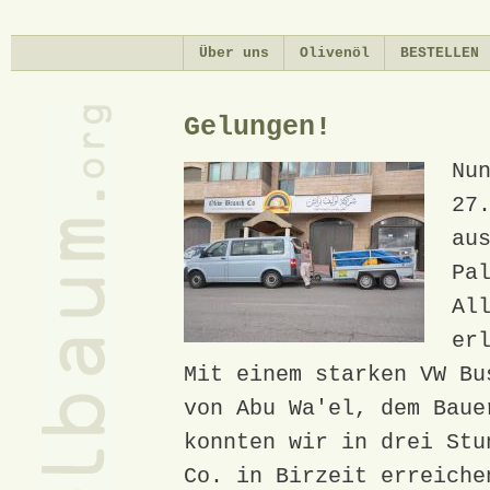
Di
zu
Über uns
Olivenöl
BESTELLEN
In
Gelungen!
Nu
27
au
Pa
Al
er
Mit einem starken VW Bu
von Abu Wa'el, dem Baue
konnten wir in drei Stu
Co. in Birzeit erreiche